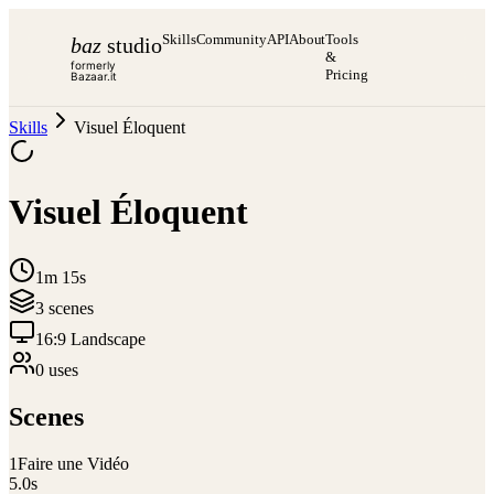
Skills
Community
API
About
Tools
baz
studio
&
formerly
Pricing
Bazaar.it
Skills
Visuel Éloquent
Visuel Éloquent
1m 15s
3
scene
s
16:9 Landscape
0
use
s
Scenes
1
Faire une Vidéo
5.0
s