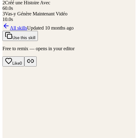
2
Créé une Histoire Avec
60.0
s
3
Vas-y Génère Maintenant Vidéo
10.0
s
All skills
Updated
10 months ago
Use this skill
Free to remix — opens in your editor
Like
0